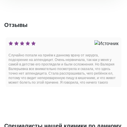
Отзывы
Случайно попали на приём к данному врачу от хирурга,
подозрение на аппендицит. Очень нервничала, так как у меня у
самой в детстве его проглядели и были осложнения. Но Валерия
Валерьевна все внимательно посмотрела и сказала, что здесь
точно нет аппендицита. Стала расспрашивать, чего ребёнок ел,
потому что видит непереваренную пищу в кишечнике, и что живот
может болеть по этой причине. Я говорила, что ничего такого
ребенок не ел, а потом меня осенило, что это был попкорн, про
который я совсем забыла. Вместе посмеялись. Большое спасибо
за внимательное и человеческое отношение.
Специалисты нашей клиники по данному