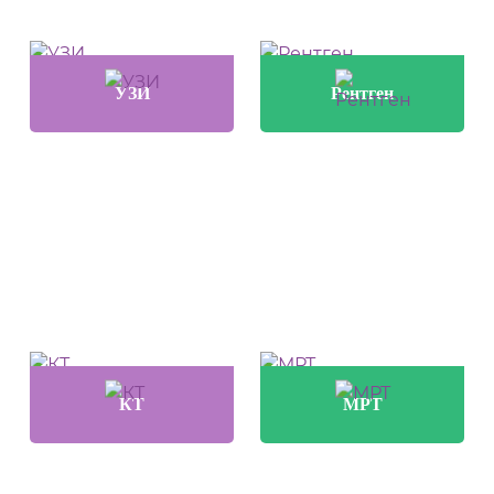
УЗИ
Рентген
КТ
МРТ