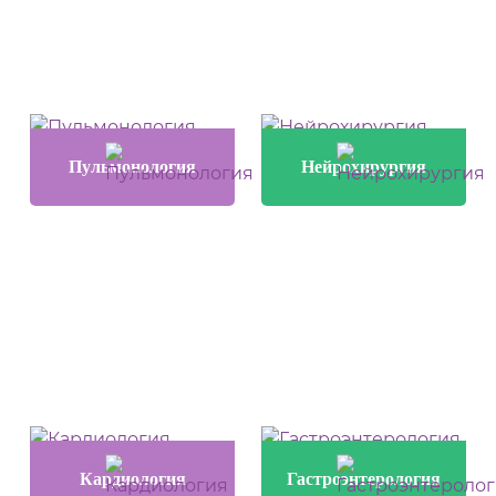
Пульмонология
Нейрохирургия
Кардиология
Гастроэнтерология