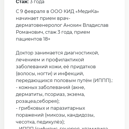
3 года
Стаж:
С 9 февраля в ООО КИД «МедиКа»
начинает прием врач-
дерматовенеролог Анохин Владислав
Романович, стаж 3 года, прием
пациентов 18+
Доктор занимается диагностикой,
лечением и профилактикой
заболеваний кожи, её придатков
(волосы, ногти) и инфекций,
передающихся половым путём (ИППП).:
- кожных заболеваний (акне,
дерматиты, псориаз, экзема,
розацеа,себорея);
- грибковых и паразитарных
поражений (микозы, кандидозы,
чесотка, педикулёз);
- ИППП (сифилис, гонорея, хламидиоз,