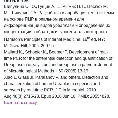
Литература
Шипулина О. Ю., Гущин А. Е., Рыжих П. Г., Цеслюк М.
М., Шипулин Г. А. Разработка и апробация тест-системы
на основе ПЦР в реальном времени для
дифференциации видов уреаплазм и определения их
концентрации в образцах из урогенитального тракта.
th
Harrison's Principles of Internal Medicine. 16
ed. NY:
McGraw-Hill; 2005: 2607 p.
Mallard K., Schopfer K., Bodmer T. Development of real-
time PCR for the differential detection and quantification of
Ureaplasma urealyticum and ureaplasma parvum. Journal
of Microbiological Methods – 60 (2005):13-19.
Xiao L, Glass JI, Paralanov V, and others. Detection and
characterization of human Ureaplasma species and
serovars by real-time PCR. J Clin Microbiol. 2010
Aug;48(8):2715-23. Epub 2010 Jun 16. PMID: 20554828.
Возврат к списку