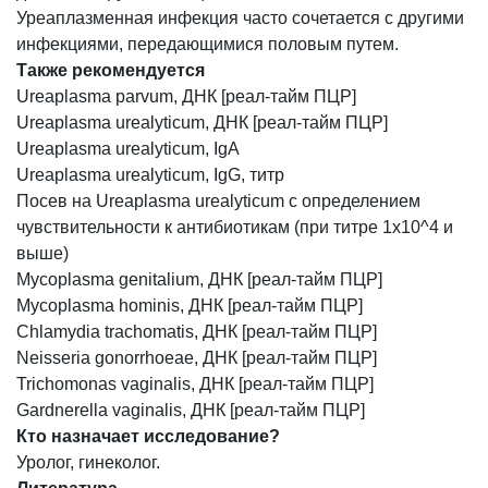
Уреаплазменная инфекция часто сочетается с другими
инфекциями, передающимися половым путем.
Также рекомендуется
Ureaplasma parvum, ДНК [реал-тайм ПЦР]
Ureaplasma urealyticum, ДНК [реал-тайм ПЦР]
Ureaplasma urealyticum, IgA
Ureaplasma urealyticum, IgG, титр
Посев на Ureaplasma urealyticum с определением
чувствительности к антибиотикам (при титре 1х10^4 и
выше)
Mycoplasma genitalium, ДНК [реал-тайм ПЦР]
Mycoplasma hominis, ДНК [реал-тайм ПЦР]
Chlamydia trachomatis, ДНК [реал-тайм ПЦР]
Neisseria gonorrhoeae, ДНК [реал-тайм ПЦР]
Trichomonas vaginalis, ДНК [реал-тайм ПЦР]
Gardnerella vaginalis, ДНК [реал-тайм ПЦР]
Кто назначает исследование?
Уролог, гинеколог.