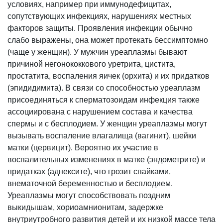
условиях, например при иммунодефицитах,
сопутствующих инфекциях, нарушениях местных
факторов защиты. Проявления инфекции обычно
слабо выражены, она может протекать бессимптомно
(чаще у женщин). У мужчин уреаплазмы бывают
причиной негонококкового уретрита, цистита,
простатита, воспаления яичек (орхита) и их придатков
(эпидидимита). В связи со способностью уреаплазм
присоединяться к сперматозоидам инфекция также
ассоциирована с нарушением состава и качества
спермы и с бесплодием. У женщин уреаплазмы могут
вызывать воспаление влагалища (вагинит), шейки
матки (цервицит). Вероятно их участие в
воспалительных изменениях в матке (эндометрите) и
придатках (аднексите), что грозит спайками,
внематочной беременностью и бесплодием.
Уреаплазмы могут способствовать поздним
выкидышам, хориоамнионитам, задержке
внутриутробного развития детей и их низкой массе тела