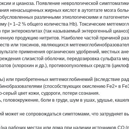
поксии и цианоза. Появление неврологической симптоматик
ания ненасыщенных жирных кислот в аутоптате мозга боль
 обусловленных различными этиологическими и патогенети
му (> 1–2 % общего количества Hb).
Токсические метгемог
 при энтероколитах (так называемый энтерогенный цианоз
генную продукцию нитритов. Наиболее частой причиной ра
еств или токсинов, являющихся метгемоглобинобразовател
езультате применения органических удобрений, местных анес
ждения слизистой оболочки, передозировка сульфата меди
атов (хлорохин и др.), противоопухолевых средств (цикл
зы) или приобретенных метгемоглобинемий (вследствие
рад
инобразователями (способствующих окислению Fe2+ в Fe3+)
-серый цвет кожи, судороги, потери сознания.
, головокружение, боли в груди, шум в ушах, удушье, каше
ий может не сопровождаться симптомами, что затрудняет в
на рабочих местах или дома при наличии источников СО (пе