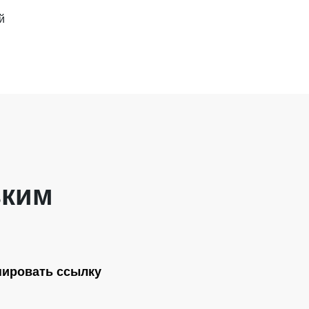
й
зким
пировать ссылку