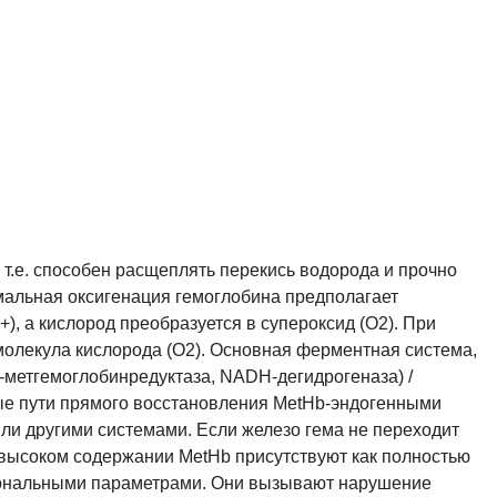
т.е. способен расщеплять перекись водорода и прочно
мальная оксигенация гемоглобина предполагает
, а кислород преобразуется в супероксид (О2). При
молекула кислорода (О2). Основная ферментная система,
метгемоглобинредуктаза, NADH-дегидрогеназа) /
ые пути прямого восстановления MetHb-эндогенными
ли другими системами. Если железо гема не переходит
 высоком содержании MetHb присутствуют как полностью
иональными параметрами. Они вызывают нарушение