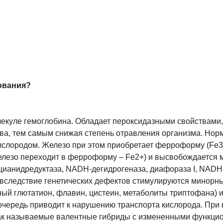
ования?
лекуле гемоглобина. Обладает пероксидазными свойствами, 
тва, тем самым снижая степень отравления организма. Нор
ислородом. Железо при этом приобретает ферроформу (Fe3+)
железо переходит в ферроформу – Fe2+) и высвобождается 
ианидредуктаза, NADH-дегидрогеназа, диафораза I, NADH-
 вследствие генетических дефектов стимулируются минорн
ый глютатион, флавин, цистеин, метаболиты триптофана) и
 очередь приводит к нарушению транспорта кислорода. При
 так называемые валентные гибриды с измененными функц