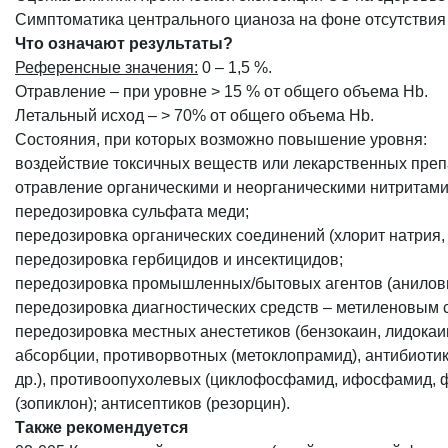
Симптоматика центрального цианоза на фоне отсутствия
Что означают результаты?
Референсные значения:
0 – 1,5 %.
Отравление – при уровне > 15 % от общего объема Hb.
Летальный исход – > 70% от общего объема Hb.
Состояния, при которых возможно повышение уровня:
воздействие токсичных веществ или лекарственных преп
отравление органическими и неорганическими нитритами 
передозировка сульфата меди;
передозировка органических соединений (хлорит натрия,
передозировка гербицидов и инсектицидов;
передозировка промышленных/бытовых агентов (аниловые
передозировка диагностических средств – метиленовым 
передозировка местных анестетиков (бензокаин, лидока
абсорбции, противорвотных (метоклопрамид), антибиоти
др.), противоопухолевых (циклофосфамид, ифосфамид, фл
(зопиклон); антисептиков (резорцин).
Также рекомендуется