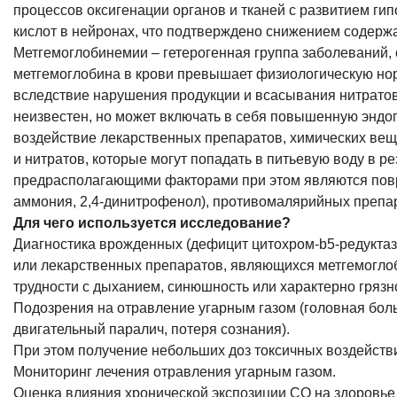
процессов оксигенации органов и тканей с развитием ги
кислот в нейронах, что подтверждено снижением содерж
Метгемоглобинемии – гетерогенная группа заболеваний,
метгемоглобина в крови превышает физиологическую нор
вследствие нарушения продукции и всасывания нитратов
неизвестен,
но может включать в себя повышенную эндо
воздействие лекарственных препаратов, химических вещ
и нитратов, которые могут попадать в питьевую воду в р
предрасполагающими факторами при этом являются повре
аммония, 2,4-динитрофенол), противомалярийных препар
Для чего используется исследование?
Диагностика врожденных (дефицит цитохром-b5-редукта
или лекарственных препаратов, являющихся метгемоглоб
трудности с дыханием, синюшность или характерно грязно
Подозрения на отравление угарным газом (головная боль
двигательный паралич, потеря сознания).
При этом получение небольших доз токсичных воздейств
Мониторинг лечения отравления угарным газом.
Оценка влияния хронической экспозиции СО на здоровье (