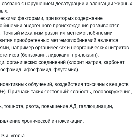
и связано с нарушением десатурации и элонгации жирных
ных.
ческими факторами, при которых содержание
лобинемии эндогенного происхождения
развиваются
). Точный механизм развития метгемоглобинемии
звития приобретенных метгемоглобинемий является
ями, например органических и неорганических нитритов
тетиков (бензокаин, лидокаин, прилокаин),
, органических соединений (хлорит натрия, карбонат
офосфамид, ифосфамид, флутамид).
иоактивных облучений, воздействия токсичных веществ
. Признаки таких состояний: слабость, головокружение,
ль, тошнота, рвота, повышение АД, галлюцинации,
ыявление хронической интоксикации.
чи, уголь).