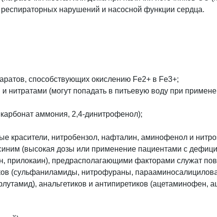
 респираторных нарушений и насосной функции сердца.
аратов, способствующих окислению Fe2+ в Fe3+;
и нитратами (могут попадать в питьевую воду при примене
 карбонат аммония, 2,4-динитрофенол);
 красители, нитробензол, нафталин, аминофенол и нитроэт
синим (высокая дозы или применение пациентами с дефици
ин, прилокаин), предрасполагающими факторами служат пов
ков (сульфаниламиды, нитрофураны, парааминосалицилова
утамид), анальгетиков и антипиретиков (ацетаминофен, ац