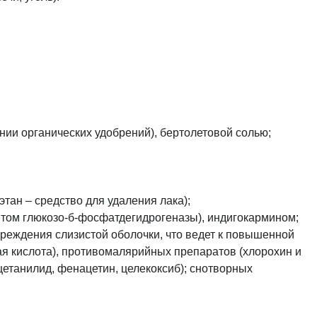
нии органических удобрений), бертолетовой солью;
ан – средство для удаления лака);
том глюкозо-б-фосфатдегидрогеназы), индигокармином;
реждения слизистой оболочки, что ведет к повышенной
я кислота), противомалярийных препаратов (хлорохин и
етанилид, фенацетин, целекоксиб); снотворных