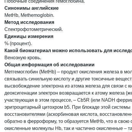
Побочные соединения гемоглобина.
Синонимы английские
MetHb, Methemoglobin.
Метод исследования
Спектрофотометрический.
Единицы измерения
% (процент).
Какой биоматериал можно использовать для исслед
Венозную кровь.
Общая информация об исследовании
Метгемоглобин (MetHb) – продукт окисления железа в мо
связывать синильную кислоту и другие токсичные вещес
высвобождение электрона из атома железа для связи с к
деоксигенации электрон возвращается к атому железа (
участвующая в этом процессе, – Cb5R (или NADH ферриц
эритроцитарный цитохром b5. При блокаде этой системы
восстановителями (аскорбиновая кислота, восстановленн
обратно в ферроформу, то образуется MetHb, что в свою
окисленные молекулы Hb, так и частично окисленные –