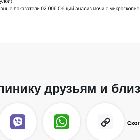
улой)
овные показатели 02-006 Общий анализ мочи с микроскопие
и
линику друзьям и бли
Ско