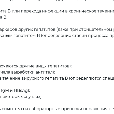
ита В или перехода инфекции в хроническое течение
а В.
ркеров других гепатитов (даже при отрицательном р
ным гепатитом В (определение стадии процесса пр
лючаются другие виды гепатитов);
ала выработки антител);
течение вирусного гепатита В (определяются специ
 IgM и HBsAg);
некоторых случаях).
ть симптомы и лабораторные признаки поражения печ