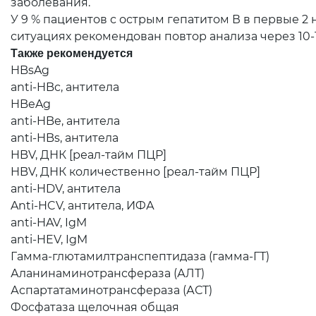
заболевания.
У 9 % пациентов с острым гепатитом В в первые 2
ситуациях рекомендован повтор анализа через 10-
Также рекомендуется
HBsAg
anti-HBc, антитела
HBeAg
anti-HBe, антитела
anti-HBs, антитела
HBV, ДНК [реал-тайм ПЦР]
HBV, ДНК количественно [реал-тайм ПЦР]
anti-HDV, антитела
Anti-HCV, антитела, ИФА
anti-HAV, IgM
anti-HEV, IgM
Гамма-глютамилтранспептидаза (гамма-ГТ)
Аланинаминотрансфераза (АЛТ)
Аспартатаминотрансфераза (АСТ)
Фосфатаза щелочная общая