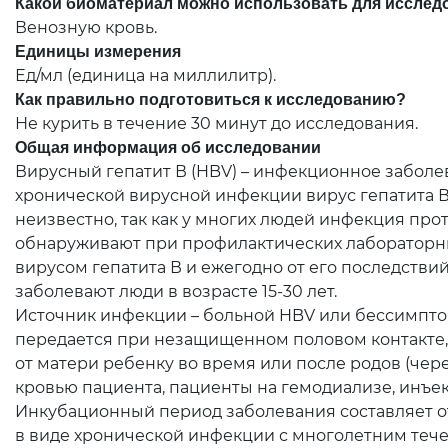
Какой биоматериал можно использовать для исслед
Венозную кровь.
Единицы измерения
Ед/мл (единица на миллилитр).
Как правильно подготовиться к исследованию?
Не курить в течение 30 минут до исследования.
Общая информация об исследовании
Вирусный гепатит В (HBV) – инфекционное заболе
хронической вирусной инфекции вирус гепатита 
неизвестно, так как у многих людей инфекция пр
обнаруживают при профилактических лабораторны
вирусом гепатита В и ежегодно от его последстви
заболевают люди в возрасте 15-30 лет.
Источник инфекции – больной HBV или бессимпто
передается при незащищенном половом контакте, 
от матери ребенку во время или после родов (чере
кровью пациента, пациенты на гемодиализе, инъе
Инкубационный период заболевания составляет от 4
в виде хронической инфекции с многолетним тече