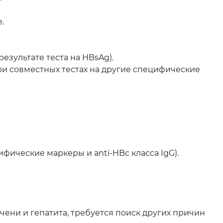
.
езультате теста на HBsAg).
и совместных тестах на другие специфические
фические маркеры и anti-HBc класса IgG).
ени и гепатита, требуется поиск других причин