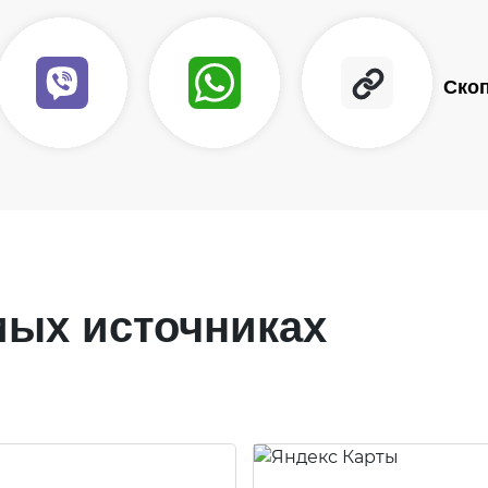
Ско
мых источниках