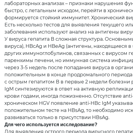
лабораторных анализах – признаки нарушения фун
быстро, с летальным исходом, перейти в хрониче
формируется стойкий иммунитет. Хронический вир
Есть несколько тестов для выявления текущего и
заболевания используют анализ на антигены вирус
У вируса гепатита В сложная структура. Основны
вируса), HBcAg и HBeAg (антигены, находящиеся 
других иммуноглобулинов, связанных с вирусом геп
паренхимы печени, но иммунная система инфициро
через 3-5 недель после попадания вируса в орг
положительным в конце продромального периода 
с острым гепатитом В в первые 2 недели болезни 
IgM синтезируются в ответ на активную репликаци
крови годами, иногда пожизненно. Отсутствие ant
хроническом HGV появление anti-HBc IgM указывае
положительном тесте на HВsAg, то необходимо ис
развиваться только в присутствии HВsAg.
Для чего используется исследование?
Для выявления острого периода вирусного гепатита