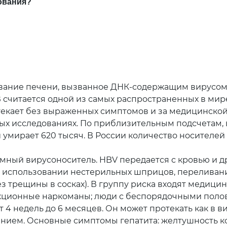
ования?
вание печени, вызванное ДНК-содержащим вирусом г
В считается одной из самых распространенных в ми
отекает без выраженных симптомов и за медицинско
х исследованиях. По приблизительным подсчетам, 
й умирает 620 тысяч. В России количество носителе
мный вирусоноситель. HBV передается с кровью и 
использовании нестерильных шприцов, переливании
з трещины в сосках). В группу риска входят медицин
кционные наркоманы; люди с беспорядочными полов
 недель до 6 месяцев. Он может протекать как в ви
нием. Основные симптомы гепатита: желтушность кож