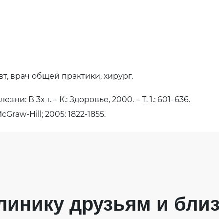
т, врач общей практики, хирург.
В 3х т. – К.: Здоровье, 2000. – Т. 1.: 601–636.
cGraw-Hill; 2005: 1822-1855.
линику друзьям и бли