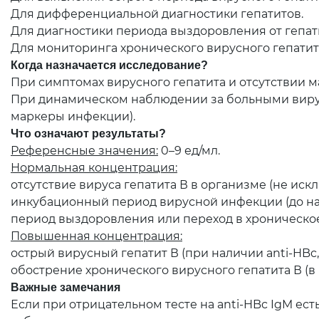
Для дифференциальной диагностики гепатитов.
Для диагностики периода выздоровления от гепат
Для мониторинга хронического вирусного гепатит
Когда назначается исследование?
При симптомах вирусного гепатита и отсутствии ма
При динамическом наблюдении за больными вирус
маркеры инфекции).
Что означают результаты?
Референсные значения:
0–9 ед/мл.
Нормальная концентрация:
отсутствие вируса гепатита В в организме (не иск
инкубационный период вирусной инфекции (до нач
период выздоровления или переход в хроническое 
Повышенная концентрация:
острый вирусный гепатит В (при наличии anti-HBc,
обострение хронического вирусного гепатита В (в 
Важные замечания
Если при отрицательном тесте на anti-HBc IgM ес