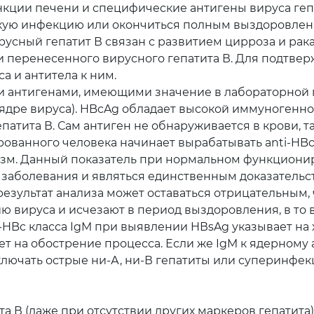
кции печени и специфические антигены вируса гепа
скую инфекцию или окончиться полным выздоровлени
усный гепатит В связан с развитием цирроза и рака
ли перенесенного вирусного гепатита В. Для подтв
а и антитела к ним.
ми антигенами, имеющими значение в лабораторной 
в ядре вируса). HBcAg обладает высокой иммуногенн
атита В. Сам антиген не обнаруживается в крови, т
ванного человека начинает вырабатывать anti-HBc 
анизм. Данный показатель при нормальном функцион
заболевания и являться единственным доказательст
результат анализа может оставаться отрицательным, 
ю вируса и исчезают в период выздоровления, в то в
i-HBc класса IgM при выявлении HВsAg указывает на
т на обострение процесса. Если же IgM к ядерному
ключать острые ни-А, ни-В гепатиты или суперинфе
 В (даже при отсутствии других маркеров гепатита)