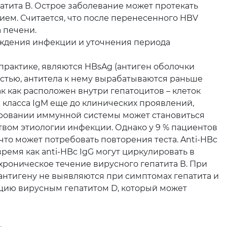
тита В. Острое заболевание может протекать
ем. Считается, что после перенесенного HBV
 печени.
ерждения инфекции и уточнения периода
практике, являются HBsAg (антиген оболочки
остью, антитела к нему вырабатываются раньше
ак как расположен внутри гепатоцитов – клеток
класса IgM еще до клинических проявлений,
ировании иммунной системы может становиться
вом этиологии инфекции. Однако у 9 % пациентов
что может потребовать повторения теста. Anti-HBc
ремя как anti-HBc IgG могут циркулировать в
 хроническое течение вирусного гепатита В. При
 антигену не выявляются при симптомах гепатита и
кцию вирусным гепатитом D, который может
.