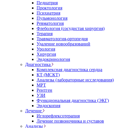
Педиатрия
Проктология
Психиатрия
Пульмонология
Ревматология
Флебология (сосудистая хирургия)
Терапия
Травматология-ортопедия
Удаление новообразований
Урология
Хирургия
Эндокринология
Диагностика
Комплексная диагностика сердца
КТ (МСКТ)
Анализы (лабораторные исследования)
МРТ
Рентген
УЗИ
Функциональная диагностика (ЭКГ)
Эндоскопия
Лечение
Иглорефлексотерапия
Лечение позвоночника и суставов
Анализы