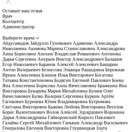
Оставьте ваш отзыв
Врач
Коллцентр
Администратор
Выберите врача
Абдусамадов Зайдулло Гуломович
Адаменко Александра
Николаевна
Акимова Марина Станиславовна
Александрова
Анна Борисовна
Анохин Владислав Романович
Антонова
Дарья Сергеевна
Анурьев Виктор Александрович
Балашов
Егор Николаевич
Баранов Алексей Алексеевич
Башарин
Антон Валерьевич
Белоусова Эльвира Рашидовна
Бережная
Ирина Алексеевна
Блинов Илья Викторович
Богатова
Татьяна Константиновна
Бодягин Евгений Павлович
Боева
Яна Алексеевна
Борисова Анна Вячеславовна
Бражкина Яна
Викторовна
Букарева Мария Михайловна
Булаев Олег
Вячеславович
Булко Валерия Сергеевна
Буркин Артём
Гагикович
Бурнаева Юлия Владимировна
Бутримова
Светлана Викторовна
Быкова Любовь Викторовна
Веселов
Борис Валентинович
Волов Алексей Эдуардович
Воронина
Дарья Александровна
Гайворонский Кирилл Павлович
Галайко Сергей Михайлович
Ганькин Александр Васильевич
Генералова Евгения Викторовна
Глушницкая Злата