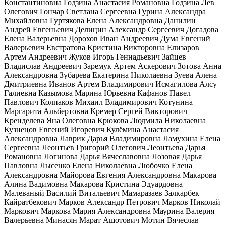
Константиновна
Годзина Анастасия Романовна
Годзина Лев
Олегович
Гончар Светлана Сергеевна
Гурина Александра
Михайловна
Гуртякова Елена Александровна
Данилин
Андрей Евгеньевич
Делицин Александр Сергеевич
Догадова
Елена Валерьевна
Дорохов Иван Андреевич
Дума Евгений
Валерьевич
Евстратова Кристина Викторовна
Елизаров
Артем Андреевич
Жуков Игорь Геннадьевич
Зайцев
Владислав Андреевич
Заремук Артем Аскерович
Зотова Анна
Александровна
Зубарева Екатерина Николаевна
Зуева Алена
Дмитриевна
Иванов Артем Владимирович
Исмагилова Алсу
Галиевна
Казымова Марина Юрьевна
Кафанов Павел
Павлович
Колпаков Михаил Владимирович
Котунина
Маргарита Альбертовна
Кремер Сергей Викторович
Кренделева Яна Олеговна
Крюкова Людмила Николаевна
Кузнецов Евгений Игоревич
Кулёмина Анастасия
Александровна
Лаврик Дарья Владимировна
Ламухина Елена
Сергеевна
Леонтьев Григорий Олегович
Леонтьева Дарья
Романовна
Логинова Дарья Вячеславовна
Лозовая Дарья
Павловна
Лысенко Елена Николаевна
Любочко Елена
Александровна
Майорова Евгения Александровна
Макарова
Алина Вадимовна
Макарова Кристина Эдуардовна
Малеваный Василий Витальевич
Мамаразаев Залкарбек
Кайратбекович
Марков Александр Петрович
Марков Николай
Маркович
Маркова Мария Александровна
Маурина Валерия
Валерьевна
Минасян Марат Ашотович
Мотин Вячеслав