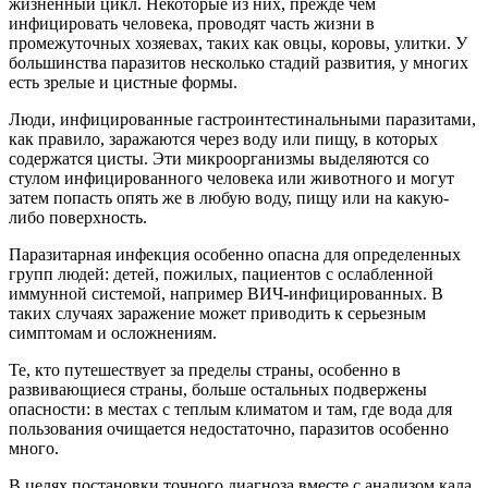
жизненный цикл. Некоторые из них, прежде чем
инфицировать человека, проводят часть жизни в
промежуточных хозяевах, таких как овцы, коровы, улитки. У
большинства паразитов несколько стадий развития, у многих
есть зрелые и цистные формы.
Люди, инфицированные гастроинтестинальными паразитами,
как правило, заражаются через воду или пищу, в которых
содержатся цисты. Эти микроорганизмы выделяются со
стулом инфицированного человека или животного и могут
затем попасть опять же в любую воду, пищу или на какую-
либо поверхность.
Паразитарная инфекция особенно опасна для определенных
групп людей: детей, пожилых, пациентов с ослабленной
иммунной системой, например ВИЧ-инфицированных. В
таких случаях заражение может приводить к серьезным
симптомам и осложнениям.
Те, кто путешествует за пределы страны, особенно в
развивающиеся страны, больше остальных подвержены
опасности: в местах с теплым климатом и там, где вода для
пользования очищается недостаточно, паразитов особенно
много.
В целях постановки точного диагноза вместе с анализом кала