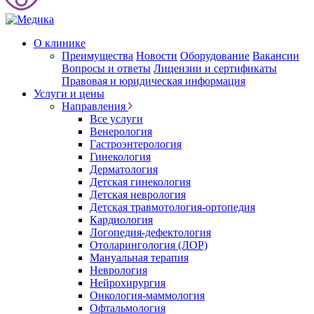
О клинике
Преимущества
Новости
Оборудование
Вакансии
Вопросы и ответы
Лицензии и сертификаты
Правовая и юридическая информация
Услуги и цены
Направления
Все услуги
Венерология
Гастроэнтерология
Гинекология
Дерматология
Детская гинекология
Детская неврология
Детская травмотология-ортопедия
Кардиология
Логопедия-дефектология
Отоларингология (ЛОР)
Мануальная терапия
Неврология
Нейрохирургия
Онкология-маммология
Офтальмология