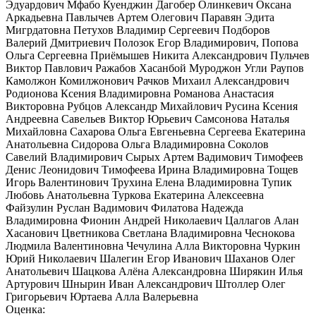
Эдуардович
Мфабо Куенджин Дагобер
Олинкевич Оксана
Аркадьевна
Павлычев Артем Олегович
Паравян Эдита
Мигрдатовна
Петухов Владимир Сергеевич
Подборов
Валерий Дмитриевич
Полозок Егор Владимирович,
Попова
Ольга Сергеевна
Приёмышев Никита Александрович
Пульчев
Виктор Павлович
Ражабов Хасанбой Муроджон Угли
Раупов
Камолжон Комилжонович
Рачков Михаил Александрович
Родионова Ксения Владимировна
Романова Анастасия
Викторовна
Рубцов Александр Михайлович
Русина Ксения
Андреевна
Савельев Виктор Юрьевич
Самсонова Наталья
Михайловна
Сахарова Ольга Евгеньевна
Сергеева Екатерина
Анатольевна
Сидорова Ольга Владимировна
Соколов
Савелий Владимирович
Сырых Артем Вадимович
Тимофеев
Денис Леонидович
Тимофеева Ирина Владимировна
Тощев
Игорь Валентинович
Трухина Елена Владимировна
Тупик
Любовь Анатольевна
Туркова Екатерина Алексеевна
Файзулин Руслан Вадимович
Филатова Надежда
Владимировна
Фионин Андрей Николаевич
Цаллагов Алан
Хасанович
Цветникова Светлана Владимировна
Чеснокова
Людмила Валентиновна
Чечулина Алла Викторовна
Чуркин
Юрий Николаевич
Шалегин Егор Иванович
Шаханов Олег
Анатольевич
Шацкова Алёна Александровна
Ширякин Илья
Артурович
Шнырин Иван Александрович
Штоллер Олег
Григорьевич
Юртаева Алла Валерьевна
Оценка: