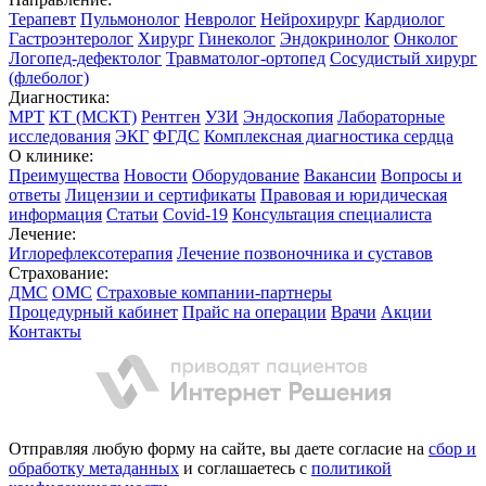
Терапевт
Пульмонолог
Невролог
Нейрохирург
Кардиолог
Гастроэнтеролог
Хирург
Гинеколог
Эндокринолог
Онколог
Логопед-дефектолог
Травматолог-ортопед
Сосудистый хирург
(флеболог)
Диагностика:
МРТ
КТ (МСКТ)
Рентген
УЗИ
Эндоскопия
Лабораторные
исследования
ЭКГ
ФГДС
Комплексная диагностика сердца
О клинике:
Преимущества
Новости
Оборудование
Вакансии
Вопросы и
ответы
Лицензии и сертификаты
Правовая и юридическая
информация
Статьи
Covid-19
Консультация специалиста
Лечение:
Иглорефлексотерапия
Лечение позвоночника и суставов
Страхование:
ДМС
OMC
Страховые компании-партнеры
Процедурный кабинет
Прайс на операции
Врачи
Акции
Контакты
Министерство здравоохранения Владимирской области
Отправляя любую форму на сайте, вы даете согласие на
сбор и
обработку метаданных
и соглашаетесь с
политикой